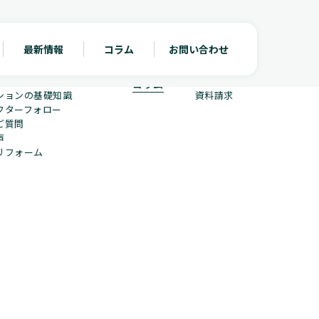
最新情報
コラム
お問い合わせ
ション・リフォームについて
最新情報
お問い合わせ
ションの費用について
見積り依頼
施工事例一覧
ム相場
来店予約
コラム
ションの基礎知識
資料請求
フターフォロー
ご質問
声
リフォーム