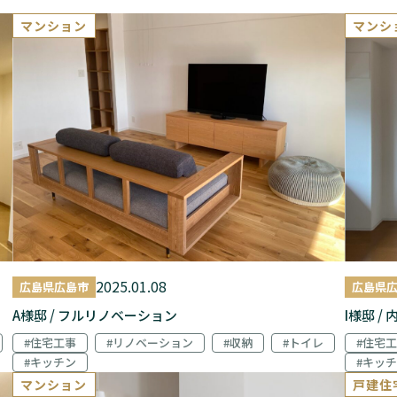
マンション
マンシ
2025.01.08
広島県広島市
広島県
A様邸 / フルリノベーション
I様邸 /
#住宅工事
#リノベーション
#収納
#トイレ
#住宅
#キッチン
#キッ
マンション
戸建住