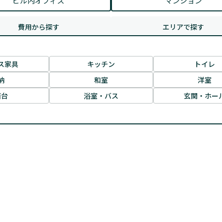
ビル内オフィス
マンション
費用から探す
エリアで探す
ス家具
キッチン
トイレ
納
和室
洋室
面台
浴室・バス
玄関・ホー