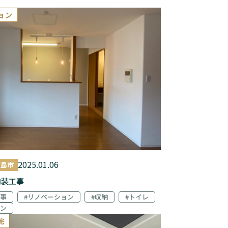
ョン
2025.01.06
広島市
 内装工事
工事
#リノベーション
#収納
#トイレ
チン
宅